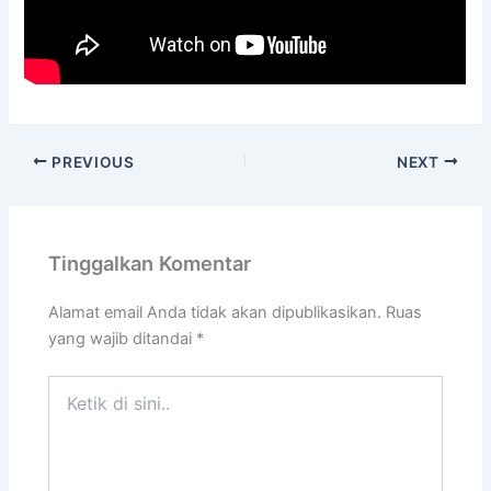
PREVIOUS
NEXT
Tinggalkan Komentar
Alamat email Anda tidak akan dipublikasikan.
Ruas
yang wajib ditandai
*
Ketik
di
sini..