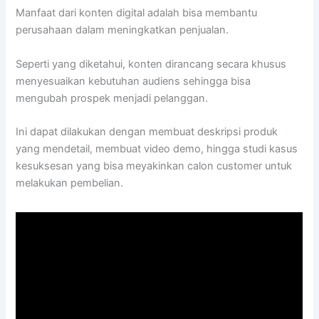
Manfaat dari konten digital adalah bisa membantu
perusahaan dalam meningkatkan penjualan.
Seperti yang diketahui, konten dirancang secara khusus
menyesuaikan kebutuhan audiens sehingga bisa
mengubah prospek menjadi pelanggan.
Ini dapat dilakukan dengan membuat deskripsi produk
yang mendetail, membuat video demo, hingga studi kasus
kesuksesan yang bisa meyakinkan calon customer untuk
melakukan pembelian.