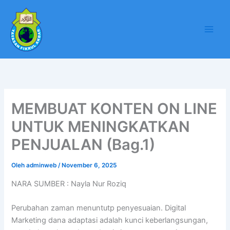
Lewati
ke
konten
MEMBUAT KONTEN ON LINE
UNTUK MENINGKATKAN
PENJUALAN (Bag.1)
Oleh
adminweb
/
November 6, 2025
NARA SUMBER : Nayla Nur Roziq
Perubahan zaman menuntutp penyesuaian. Digital
Marketing dana adaptasi adalah kunci keberlangsungan,