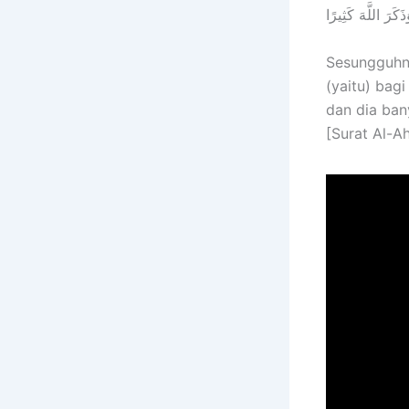
كَرَ اللَّهَ كَثِيرًا
Sesungguhny
(yaitu) bag
dan dia ban
[Surat Al-Ah