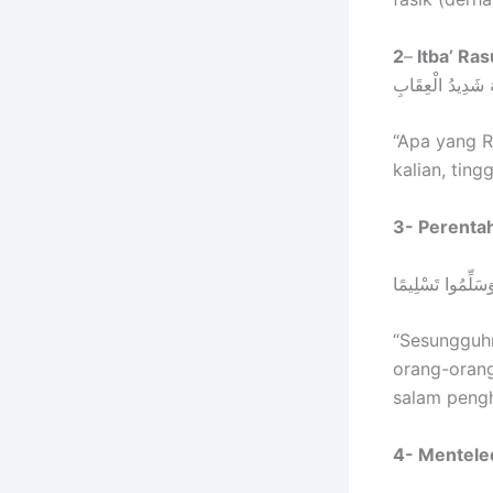
2
–
Itba’ Ras
َهَ شَدِيدُ الْعِقَابِ
“Apa yang R
kalian, ting
3- Perentah
 وَسَلِّمُوا تَسْلِيمًا
“Sesungguhn
orang-oran
salam peng
4- Menteled