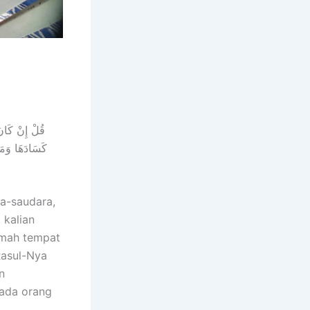
قُلْ إِنْ كَانَ 
كَسَادَهَا وَمَسَ
a-saudara,
 kalian
umah tempat
 Rasul-Nya
n
pada orang