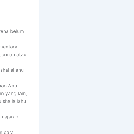
arena belum
mentara
 sunnah atau
shallallahu
apan Abu
m yang lain,
 shallallahu
n ajaran-
n cara