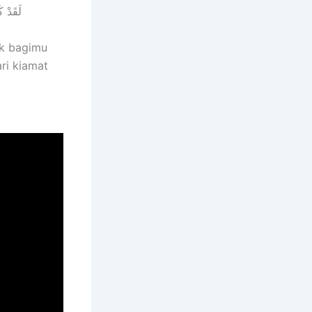
لَقَدْ ك
ik bagimu
ri kiamat