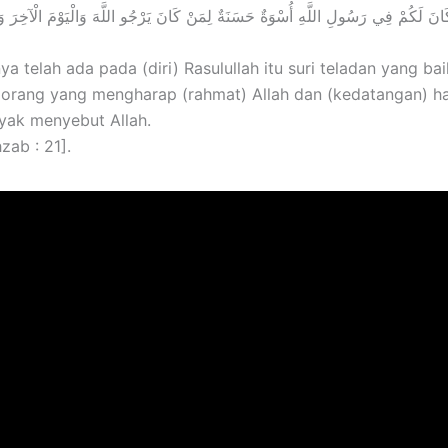
َانَ لَكُمْ فِي رَسُولِ اللَّهِ أُسْوَةٌ حَسَنَةٌ لِمَنْ كَانَ يَرْجُو اللَّهَ وَالْيَوْمَ الْآخِرَ وَذَ
a telah ada pada (diri) Rasulullah itu suri teladan yang ba
i orang yang mengharap (rahmat) Allah dan (kedatangan) ha
yak menyebut Allah.
zab : 21].