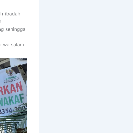
h-ibadah
a
ng sehingga
i wa salam.