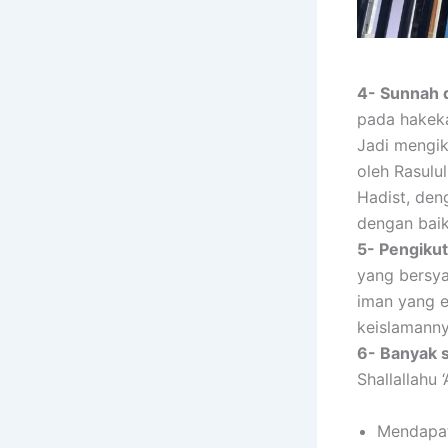
4- Sunnah 
pada hakeka
Jadi mengik
oleh Rasulul
Hadist, de
dengan baik
5- Pengiku
yang bersya
iman yang 
keislamanny
6- Banyak 
Shallallahu 
Mendapat