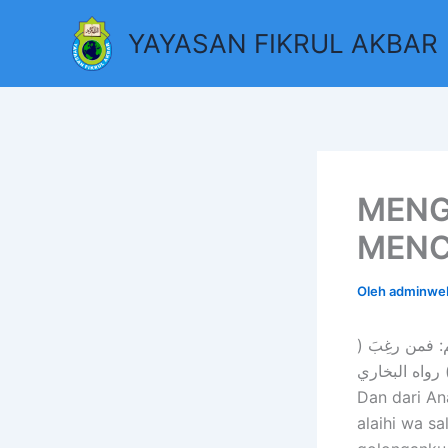
Lewati
YAYASAN FIKRUL AKBAR
ke
konten
MENG
MENC
Oleh
adminw
م: فمن رغِبَ
Dan dari An
alaihi wa 