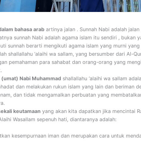
dalam bahasa arab
artinya jalan . Sunnah Nabi adalah jalan
tnya sunnah Nabi adalah agama islam itu sendiri , bukan ya
uti sunnah berarti mengikuti agama islam yang murni yang
lah shallallahu ‘alaihi wa sallam, yang bersumber dari Al-Qu
ngan pemahaman para sahabat dan orang-orang yang mengi
.
t (umat) Nabi Muhammad
shallallahu ‘alaihi wa sallam ada
hadat dan melakukan rukun islam yang lain dan beriman d
enam, dan tidak mengamalkan perbuatan yang membatalka
a.
sekali keutamaan
yang akan kita dapatkan jika mencintai Ra
‘Alaihi Wasallam sepenuh hati, diantaranya adalah:
kan kesempurnaan iman dan merupakan cara untuk mend