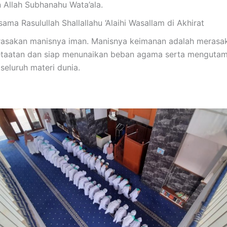
 Allah Subhanahu Wata’ala.
ama Rasulullah Shallallahu ‘Alaihi Wasallam di Akhirat
asakan manisnya iman. Manisnya keimanan adalah merasak
etaatan dan siap menunaikan beban agama serta mengutam
seluruh materi dunia.