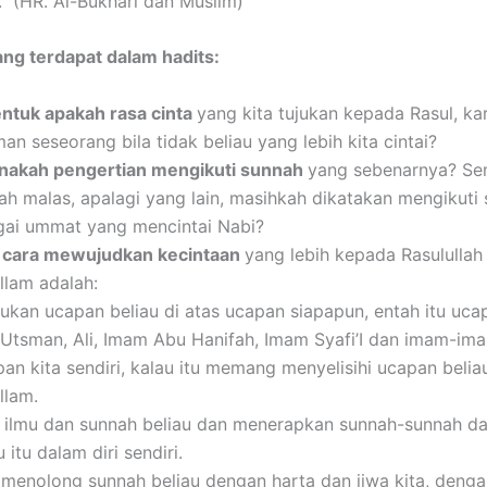
” (HR. Al-Bukhari dan Muslim)
ang terdapat dalam hadits:
ntuk apakah rasa cinta
yang kita tujukan kepada Rasul, k
an seseorang bila tidak beliau yang lebih kita cintai?
nakah pengertian mengikuti sunnah
yang sebenarnya? Se
’ah malas, apalagi yang lain, masihkah dikatakan mengikuti
gai ummat yang mencintai Nabi?
a cara mewujudkan kecintaan
yang lebih kepada Rasulullah 
allam adalah:
ukan ucapan beliau di atas ucapan siapapun, entah itu uc
 Utsman, Ali, Imam Abu Hanifah, Imam Syafi’I dan imam-ima
an kita sendiri, kalau itu memang menyelisihi ucapan beliau
llam.
 ilmu dan sunnah beliau dan menerapkan sunnah-sunnah da
 itu dalam diri sendiri.
 menolong sunnah beliau dengan harta dan jiwa kita, denga