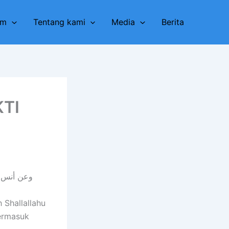
am
Tentang kami
Media
Berita
TI
وعن أنس (
 Shallallahu
ermasuk