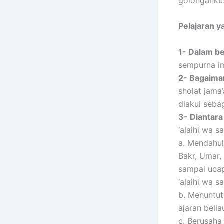
golonganku.
Pelajaran y
1- Dalam be
sempurna im
2- Bagaima
sholat jama
diakui seba
3- Diantar
‘alaihi wa s
a. Mendahul
Bakr, Umar,
sampai ucap
‘alaihi wa sa
b. Menuntut
ajaran beliau
c. Berusaha