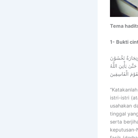
Tema hadit
1- Bukti cin
َتِجَارَةٌ تَخْشَوْنَ
َّىٰ يَأْتِيَ اللَّهُ
لْقَوْمَ الْفَاسِقِينَ
“Katakanlah
istri-istri 
usahakan da
tinggal yang
serta berji
keputusan-N
fasik (derha