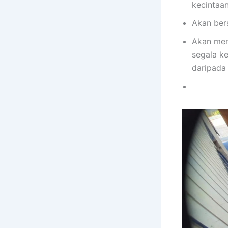
kecintaan
Akan bers
Akan mer
segala k
daripada 