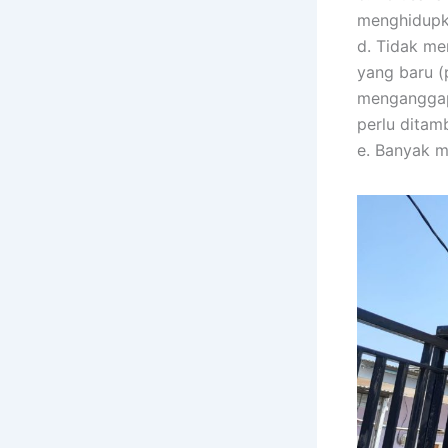
menghidupk
d. Tidak m
yang baru (
menganggap
perlu ditam
e. Banyak m