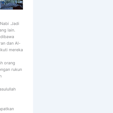
 Nabi .Jadi
ng lain.
 dibawa
ran dan Al-
kuti mereka
lah orang
engan rukun
n
sulullah
apatkan