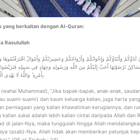
s yang berkaitan dengan Al-Quran:
ta Rasulullah
آبَاؤُكُمْ وَأَبْنَاؤُكُمْ وَإِخْوَانُكُمْ وَأَزْوَاجُكُمْ وَعَشِيرَتُكُمْ وَأَمْوَالٌ اقْتَرَفْتُمُوهَا و
اكِنُ تَرْضَوْنَهَا أَحَبَّ إِلَيْكُمْ مِنَ اللَّهِ وَرَسُولِهِ وَجِهَادٍ فِي سَبِيلِهِ فَتَرَبَّصُوا حَت
بِأَمْرِهِ ۗ وَاللَّهُ لَا يَهْدِي ا
 (wahai Muhammad), “Jika bapak-bapak, anak-anak, saudar
(atau suami-suami) dan kaum keluarga kelian, juga harta yang
n perniagaan yang kalian khawatirkan kerugiannya, dan r
 kalian sukai adalah lebih kalian cintai daripada Allah dan
had di jalan-Nya, maka tunggulah hingga Allah mendatangka
ya (azab)-Nya. Allah tidak akan memberikan petunjuk ke
ka).” (QS at-Taubah : 24).