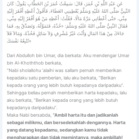
عَنِ عَبْدِ اللَّهِ بْنِ عُمَرَ، قَالَ: سَمِعْتُ عُمَرَ بْنَ الخَطَّابِ يَقُولُ: كَانَ
النَّبِيُّ صَلَّى اللهُ عَلَيْهِ وَسَلَّمَ يُعْطِينِي العَطَاءَ، فَأَقُولُ أَعْطِهِ أَفْقَرَ إِلَيْهِ
مِنِّي، حَتَّى أَعْطَانِي مَرَّةً مَالًا، فَقُلْتُ: أَعْطِهِ مَنْ هُوَ أَفْقَرُ إِلَيْهِ مِنِّي،
فَقَالَ النَّبِيُّ صَلَّى اللهُ عَلَيْهِ وَسَلَّمَ: «خُذْهُ، فَتَمَوَّلْهُ، وَتَصَدَّقْ بِهِ، فَمَا
جَاءَكَ مِنْ هَذَا المَالِ وَأَنْتَ غَيْرُ مُشْرِفٍ وَلاَ سَائِلٍ فَخُذْهُ، وَمَالاَ فَلاَ
تُتْبِعْهُ نَفْسَكَ»
Dari Abdulloh bin Umar, dia berkata: Aku mendengar Umar
bin Al-Khoththob berkata,
“Nabi sholallohu ‘alaihi was sallam pernah memberikan
kepadaku satu pemberian, lalu aku berkata, “Berikan
kepada orang yang lebih butuh kepadanya daripadaku”.
Sehingga beliau pernah memberikan harta kepadaku, lalu
aku berkata, “Berikan kepada orang yang lebih butuh
kepadanya daripadaku”.
Maka Nabi bersabda,
“Ambil harta itu dan jadikanlah
sebagai milikmu, dan bersedekahlah dengannya. Harta
yang datang kepadamu, sedangkan kamu tidak
mengharapkan dan tidak memintanya, maka ambillah!