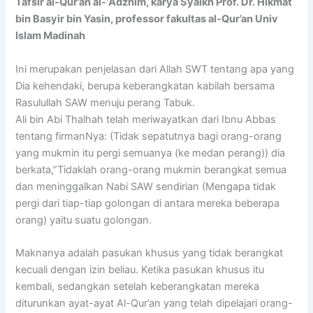
Tafsir al-Qur’an al-‘Adzhim, karya Syaikh Prof. Dr. Hikmat
bin Basyir bin Yasin, professor fakultas al-Qur’an Univ
Islam Madinah
Ini merupakan penjelasan dari Allah SWT tentang apa yang
Dia kehendaki, berupa keberangkatan kabilah bersama
Rasulullah SAW menuju perang Tabuk.
Ali bin Abi Thalhah telah meriwayatkan dari Ibnu Abbas
tentang firmanNya: (Tidak sepatutnya bagi orang-orang
yang mukmin itu pergi semuanya (ke medan perang)) dia
berkata,”Tidaklah orang-orang mukmin berangkat semua
dan meninggalkan Nabi SAW sendirian (Mengapa tidak
pergi dari tiap-tiap golongan di antara mereka beberapa
orang) yaitu suatu golongan.
Maknanya adalah pasukan khusus yang tidak berangkat
kecuali dengan izin beliau. Ketika pasukan khusus itu
kembali, sedangkan setelah keberangkatan mereka
diturunkan ayat-ayat Al-Qur’an yang telah dipelajari orang-