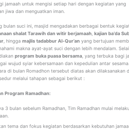
gi jamaah untuk mengisi setiap hari dengan kegiatan yang
n jiwa dan menguatkan iman.
g bulan suci ini, masjid mengadakan berbagai bentuk kegiat
anaan shalat Tarawih dan witir berjamaah
,
kajian ba’da Su
ur
, hingga
majlis tadabbur Al-Qur’an
yang bertujuan memb
hami makna ayat-ayat suci dengan lebih mendalam. Selain
diakan
program buka puasa bersama
, yang terbuka bagi 
ai wujud syiar kebersamaan dan kepedulian antar sesama
ara di bulan Romadhon tersebut diatas akan dilaksanakan 
sedur melalui tahapan sebagai berikut :
an Program Ramadhan:
ya 3 bulan sebelum Ramadhan, Tim Ramadhan mulai melaku
aan.
an tema dan fokus kegiatan berdasarkan kebutuhan jamaa