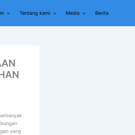
am
Tentang kami
Media
Berita
AAN
DHAN
perbanyak
hubungan
ngan yang