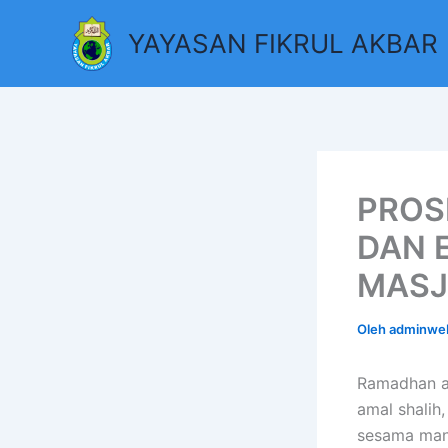
Lewati
YAYASAN FIKRUL AKBAR
ke
konten
PROS
DAN 
MASJ
Oleh
adminw
Ramadhan a
amal shalih
sesama manu