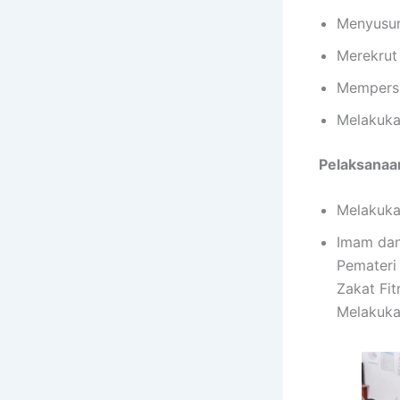
Menyusun 
Merekrut
Mempersi
Melakuka
Pelaksanaa
Melakukan
Imam dan
Pemateri
Zakat Fit
Melakuka