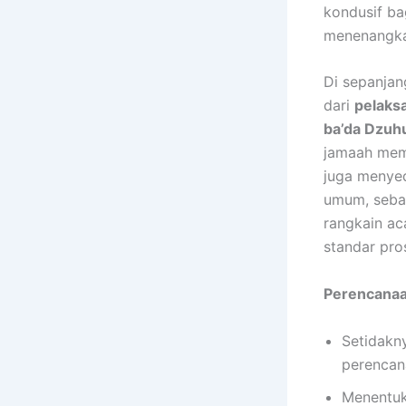
kondusif ba
menenangka
Di sepanjan
dari
pelaks
ba’da Dzuh
jamaah mema
juga menye
umum, sebag
rangkain ac
standar pro
Perencana
Setidakn
perencan
Menentuk