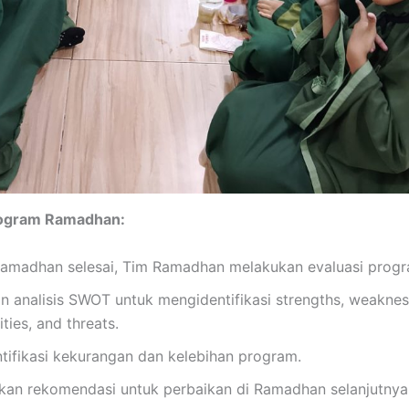
rogram Ramadhan:
Ramadhan selesai, Tim Ramadhan melakukan evaluasi progr
n analisis SWOT untuk mengidentifikasi strengths, weaknes
ties, and threats.
tifikasi kekurangan dan kelebihan program.
an rekomendasi untuk perbaikan di Ramadhan selanjutnya