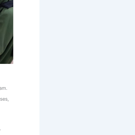
am.
ses,
.