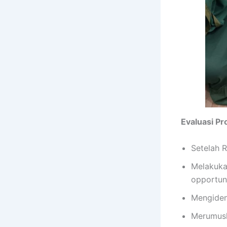
Evaluasi P
Setelah 
Melakuka
opportuni
Mengiden
Merumusk