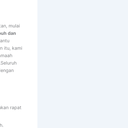
an, mulai
buh dan
antu
 itu, kami
jamaah
.Seluruh
dengan
kan rapat
h.