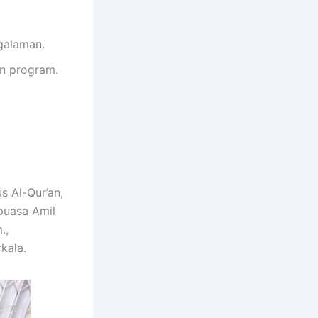
galaman.
n program.
 Al-Qur’an,
puasa Amil
.,
kala.