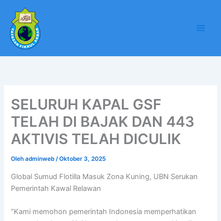
Lewati
ke
konten
SELURUH KAPAL GSF
TELAH DI BAJAK DAN 443
AKTIVIS TELAH DICULIK
Oleh
adminweb
/
Oktober 3, 2025
Global Sumud Flotilla Masuk Zona Kuning, UBN Serukan
Pemerintah Kawal Relawan
“Kami memohon pemerintah Indonesia memperhatikan