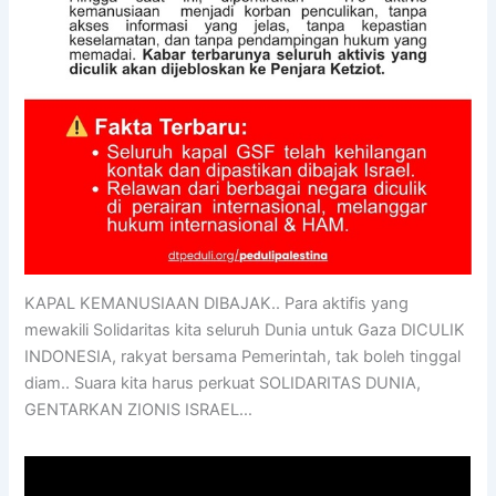
KAPAL KEMANUSIAAN DIBAJAK.. Para aktifis yang
mewakili Solidaritas kita seluruh Dunia untuk Gaza DICULIK
INDONESIA, rakyat bersama Pemerintah, tak boleh tinggal
diam.. Suara kita harus perkuat SOLIDARITAS DUNIA,
GENTARKAN ZIONIS ISRAEL…