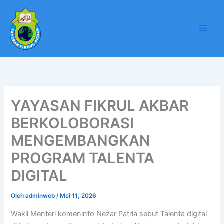
Lewati
ke
konten
YAYASAN FIKRUL AKBAR
BERKOLOBORASI
MENGEMBANGKAN
PROGRAM TALENTA
DIGITAL
Oleh
adminweb
/
Mei 11, 2026
Wakil Menteri komeninfo Nezar Patria sebut Talenta digital