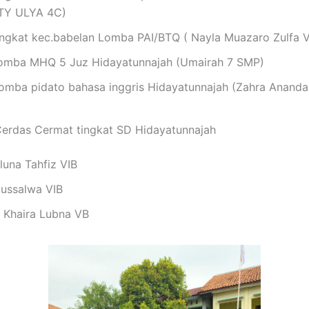
TY ULYA 4C)
tingkat kec.babelan Lomba PAI/BTQ ( Nayla Muazaro Zulfa 
lomba MHQ 5 Juz Hidayatunnajah (Umairah 7 SMP)
Lomba pidato bahasa inggris Hidayatunnajah (Zahra Anand
Cerdas Cermat tingkat SD Hidayatunnajah
luna Tahfiz VIB
tussalwa VIB
a Khaira Lubna VB