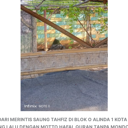
ARI MERINTIS SAUNG TAHFIZ DI BLOK O ALINDA 1 KOTA 
NG LALU DENGAN MOTTO HAFAL QURAN TANPA MOND