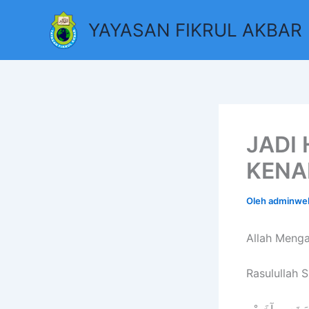
Lewati
YAYASAN FIKRUL AKBAR
ke
konten
JADI
KENA
Oleh
adminw
Allah Menga
Rasulullah S