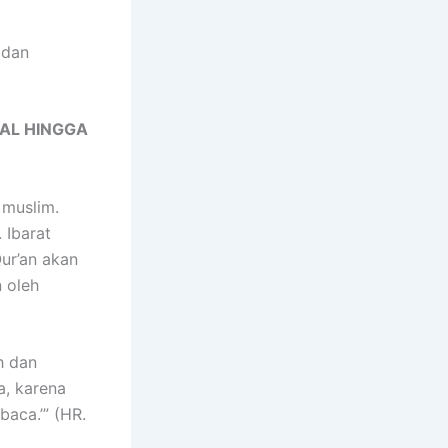
 dan
AL HINGGA
 muslim.
 Ibarat
ur’an akan
 oleh
h dan
a, karena
aca.’” (HR.