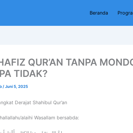
Beranda
Progr
 HAFIZ QUR’AN TANPA MOND
PA TIDAK?
eb
/
Juni 5, 2025
ngkat Derajat Shahibul Qur’an
hallallahu’alaihi Wasallam bersabda: