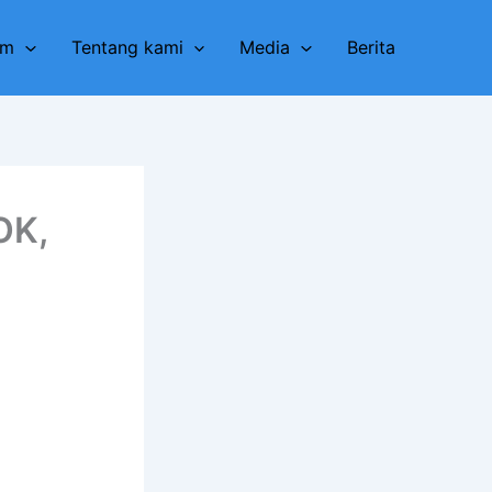
am
Tentang kami
Media
Berita
OK,