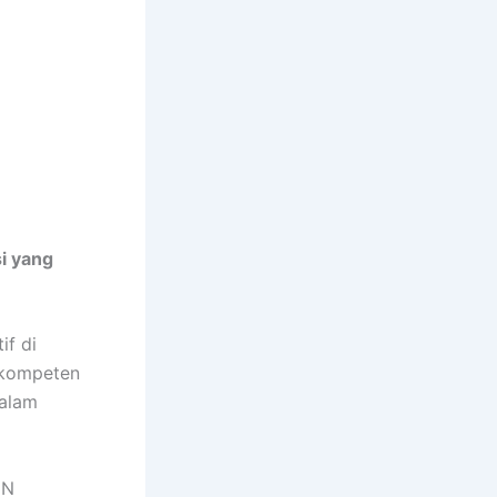
i yang
if di
 kompeten
dalam
UN