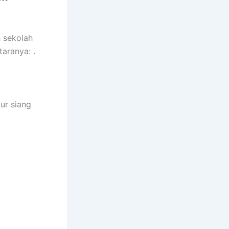
h sekolah
aranya: .
ur siang