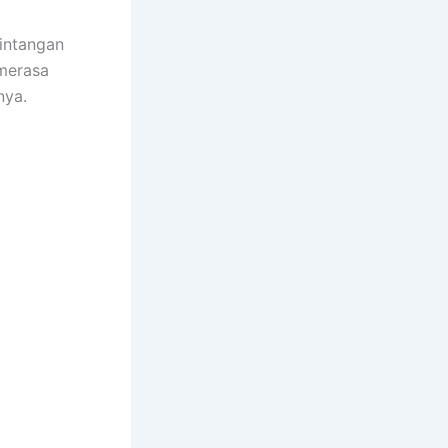
rintangan
 merasa
inya.