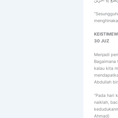
َيَضَع بِهِ آخَرِيْن
“Sesungguhn
menghinakan
KEISTIMEW
30 JUZ
Menjadi pen
Bagaimana t
kalau kita 
mendapatkan
Abdullah bi
“Pada hari 
naiklah, ba
kedudukanmu
Ahmad)