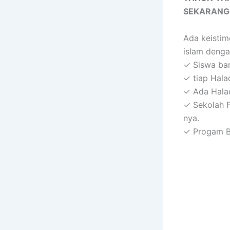
SEKARANG 
Ada keistim
islam denga
✓ Siswa ban
✓ tiap Halaq
✓ Ada Halaq
✓ Sekolah F
nya.
✓ Progam B