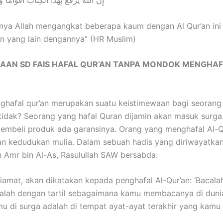
إِنَّ الله يَرْفَع بِهَذا الكِتَاب أَقْوَاماً و
ya Allah mengangkat beberapa kaum dengan Al Qur’an ini
 yang lain dengannya” (HR Muslim)
AAN SD FAIS HAFAL QUR’AN TANPA MONDOK MENGHAF
ghafal qur’an merupakan suatu keistimewaan bagi seorang
idak? Seorang yang hafal Quran dijamin akan masuk surga.
membeli produk ada garansinya. Orang yang menghafal Al-Q
 kedudukan mulia. Dalam sebuah hadis yang diriwayatkan
n Amr bin Al-As, Rasulullah SAW bersabda:
kiamat, akan dikatakan kepada penghafal Al-Qur’an: ‘Bacala
calah dengan tartil sebagaimana kamu membacanya di duni
 di surga adalah di tempat ayat-ayat terakhir yang kamu b