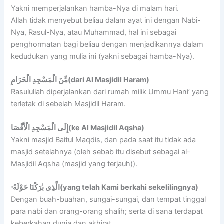
Yakni memperjalankan hamba-Nya di malam hari.
Allah tidak menyebut beliau dalam ayat ini dengan Nabi-
Nya, Rasul-Nya, atau Muhammad, hal ini sebagai
penghormatan bagi beliau dengan menjadikannya dalam
kedudukan yang mulia ini (yakni sebagai hamba-Nya).
مِّنَ الْمَسْجِدِ الْحَرَامِ(dari Al Masjidil Haram)
Rasulullah diperjalankan dari rumah milik Ummu Hani’ yang
terletak di sebelah Masjidil Haram.
إِلَى الْمَسْجِدِ الْأَقْصَا(ke Al Masjidil Aqsha)
Yakni masjid Baitul Maqdis, dan pada saat itu tidak ada
masjid setelahnya (oleh sebab itu disebut sebagai al-
Masjidil Aqsha (masjid yang terjauh)).
الَّذِى بٰرَكْنَا حَوْلَهُۥ(yang telah Kami berkahi sekelilingnya)
Dengan buah-buahan, sungai-sungai, dan tempat tinggal
para nabi dan orang-orang shalih; serta di sana terdapat
keberkahan dunia dan akhirat.