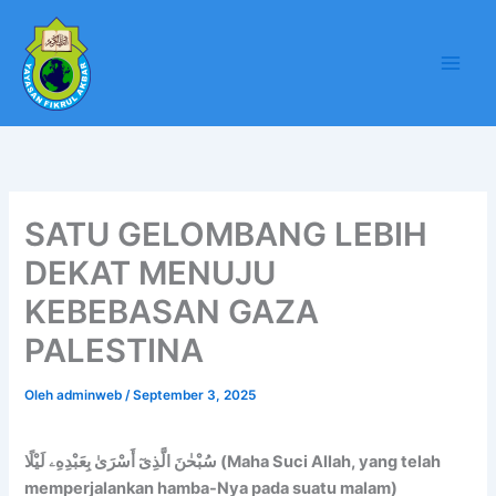
Lewati
ke
konten
SATU GELOMBANG LEBIH
DEKAT MENUJU
KEBEBASAN GAZA
PALESTINA
Oleh
adminweb
/
September 3, 2025
سُبْحٰنَ الَّذِىٓ أَسْرَىٰ بِعَبْدِهِۦ لَيْلًا (Maha Suci Allah, yang telah
memperjalankan hamba-Nya pada suatu malam)