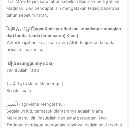
Isra’ Mi’raj terjadi satu tahun sebelum Rasullah berhijrah ke
Madinah. Dan pendapat lain mengatakan terjadi beberapa
tahun sebelum hijrah.
لِنُرِيَهُۥ مِنْ ءَايٰتِنَآ ۚ(agar Kami perlihatkan kepadanya sebagian
dari tanda-tanda (kebesaran) Kami)
Yakni keajaiban-keajaiban yang Allah tunjukkan kepada
beliau di malam itu.
إِنَّهُۥ(Sesungguhnya Dia)
Yakni Allah Ta’ala.
هُوَ السَّمِيعُ (Maha Mendengar)
Segala suara.
الْبَصِيرُ (lagi Maha Mengetahui)
Segala wujud, termasuk diantaranya adalah Maha
Mengetahui diri Rasulullah dan amal perbuatan-Nya.
Terdapat pendapat mengatakan bahwa perjalanan tersebut