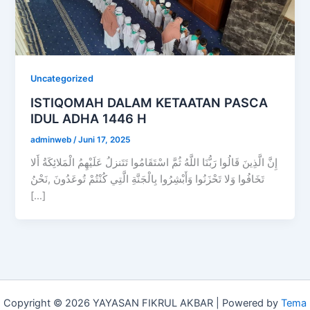
Uncategorized
ISTIQOMAH DALAM KETAATAN PASCA
IDUL ADHA 1446 H
adminweb
/
Juni 17, 2025
إِنَّ الَّذِينَ قَالُوا رَبُّنَا اللَّهُ ثُمَّ اسْتَقَامُوا تَتَنزلُ عَلَيْهِمُ الْمَلائِكَةُ أَلا
تَخَافُوا وَلا تَحْزَنُوا وَأَبْشِرُوا بِالْجَنَّةِ الَّتِي كُنْتُمْ تُوعَدُونَ ,نَحْنُ
[…]
Copyright © 2026 YAYASAN FIKRUL AKBAR | Powered by
Tema