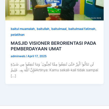
,
,
,
,
baitul muamalah
baitullah
baitulmaal
baitulmaal fatimah
pelatihan
MASJID VISIONER BERORIENTASI PADA
PEMBERDAYAAN UMAT
adminweb
/
April 17, 2025
لَن تَنَالُوا۟ ٱلْبِرَّ حَتَّىٰ تُنفِقُوا۟ مِمَّا تُحِبُّونَ ۚ وَمَا تُنفِقُوا۟ مِن شَىْءٍ
فَإِنَّ ٱللَّهَ بِهِۦ عَلِيمٌArtinya: Kamu sekali-kali tidak sampai
[…]