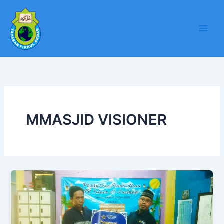
Lewati
ke
konten
MMASJID VISIONER